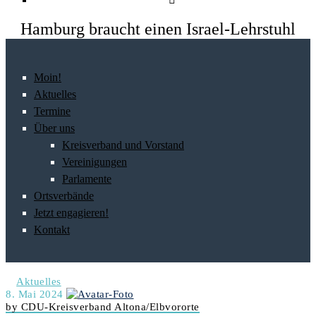
Hamburg braucht einen Israel-Lehrstuhl
Moin!
Aktuelles
Termine
Über uns
Kreisverband und Vorstand
Vereinigungen
Parlamente
Ortsverbände
Jetzt engagieren!
Kontakt
Aktuelles
8. Mai 2024
by CDU-Kreisverband Altona/Elbvororte