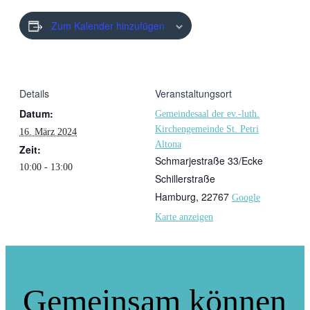
Zum Kalender hinzufügen
Details
Veranstaltungsort
Datum:
Gemeindesaal der ev.-luth.
Kirchengemeinde St. Petri
16. März 2024
Altona
Zeit:
Schmarjestraße 33/Ecke
10:00 - 13:00
Schillerstraße
Hamburg
,
22767
Google
Karte anzeigen
Gemeinsam können