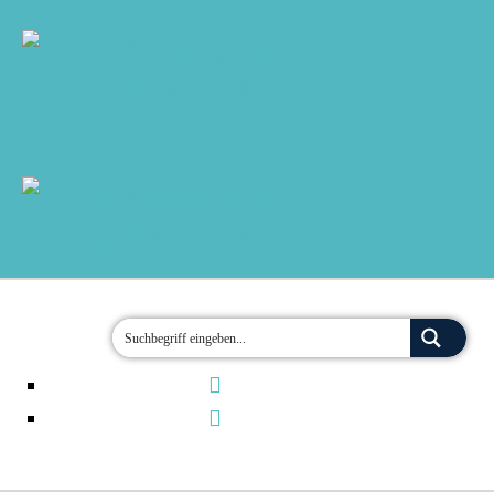
MOIN!
AKTUELLES
TERMINE
ÜBER UNS
ORTSVERBÄNDE
JETZT ENGAGIEREN!
KONTAKT