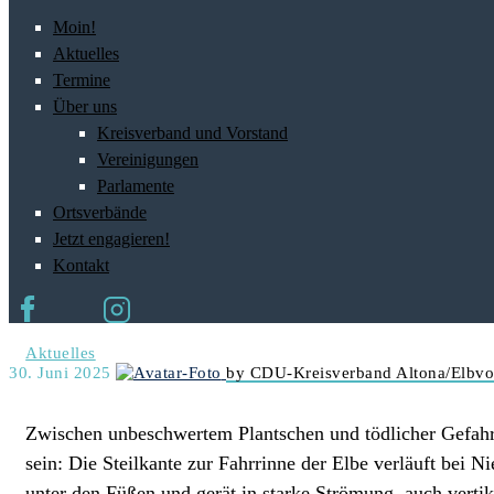
Moin!
Aktuelles
Termine
Über uns
Kreisverband und Vorstand
Vereinigungen
Parlamente
Ortsverbände
Jetzt engagieren!
Kontakt
Aktuelles
30. Juni 2025
by CDU-Kreisverband Altona/Elbvo
Zwischen unbeschwertem Plantschen und tödlicher Gefahr li
sein: Die Steilkante zur Fahrrinne der Elbe verläuft bei 
unter den Füßen und gerät in starke Strömung, auch vertik