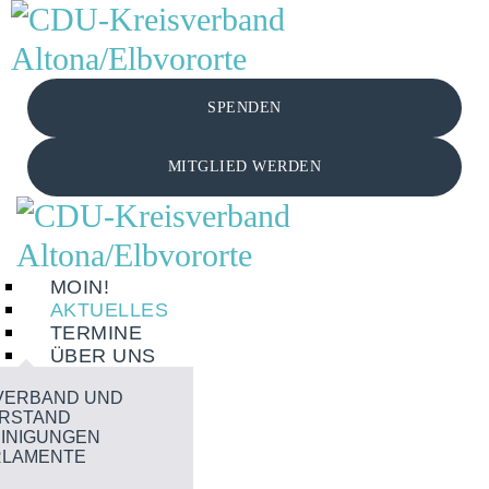
MOIN!
AKTUELLES
SPENDEN
TERMINE
MITGLIED WERDEN
ÜBER UNS
MOIN!
ORTSVERBÄNDE
AKTUELLES
TERMINE
ÜBER UNS
JETZT ENGAGIEREN!
VERBAND UND
RSTAND
KONTAKT
INIGUNGEN
RLAMENTE