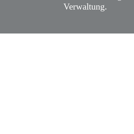
Verwaltung.
Gemeinsam könn
wir viel bewegen.