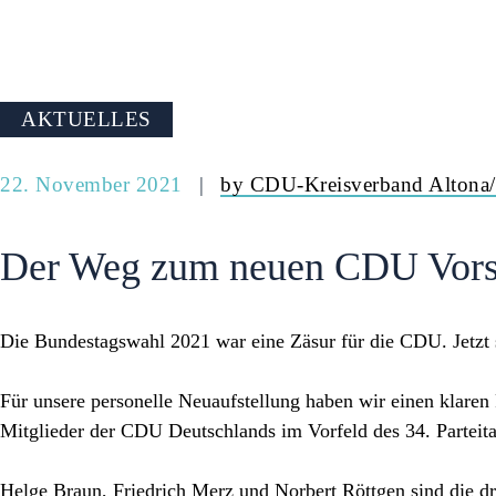
AKTUELLES
22. November 2021
by CDU-Kreisverband Altona/
Der Weg zum neuen CDU Vors
Die Bundestagswahl 2021 war eine Zäsur für die CDU. Jetzt ste
Für unsere personelle Neuaufstellung haben wir einen klaren
Mitglieder der CDU Deutschlands im Vorfeld des 34. Parteit
Helge Braun
,
Friedrich Merz
und
Norbert Röttgen
sind die d