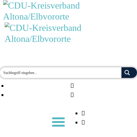
MOIN!
AKTUELLES
TERMINE
ÜBER UNS
ORTSVERBÄNDE
JETZT ENGAGIEREN!
KONTAKT