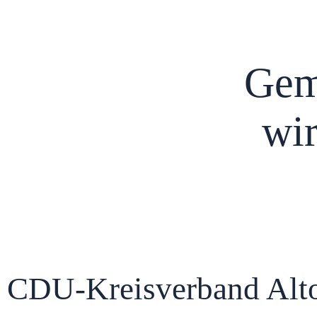
Gem
wir
CDU-Kreisverband Alto