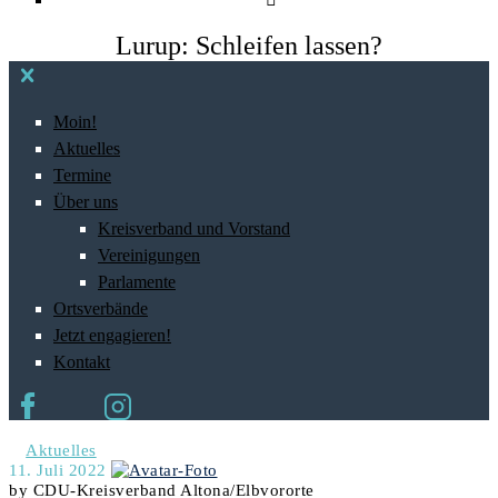
Lurup: Schleifen lassen?
Moin!
Aktuelles
Termine
Über uns
Kreisverband und Vorstand
Vereinigungen
Parlamente
Ortsverbände
Jetzt engagieren!
Kontakt
Aktuelles
11. Juli 2022
by CDU-Kreisverband Altona/Elbvororte