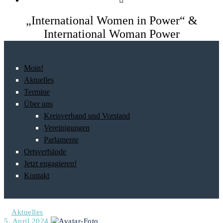
„International Women in Power“ &
International Woman Power
Moin!
Aktuelles
Termine
Über uns
Kreisverband und Vorstand
Vereinigungen
Parlamente
Ortsverbände
Jetzt engagieren!
Kontakt
Aktuelles
5. April 2024