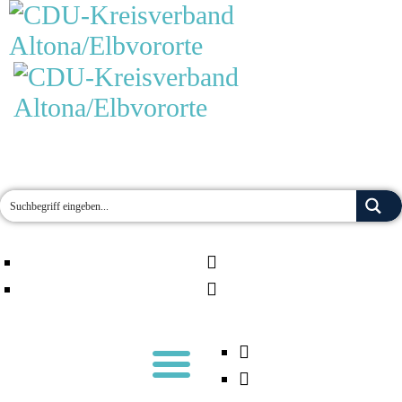
MOIN!
AKTUELLES
TERMINE
ÜBER UNS
ORTSVERBÄNDE
JETZT ENGAGIEREN!
KONTAKT