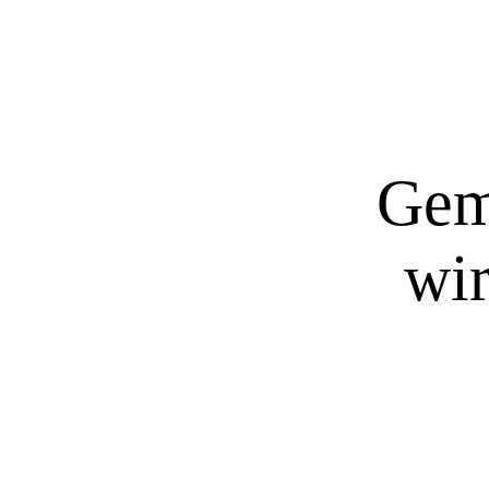
Gem
wir