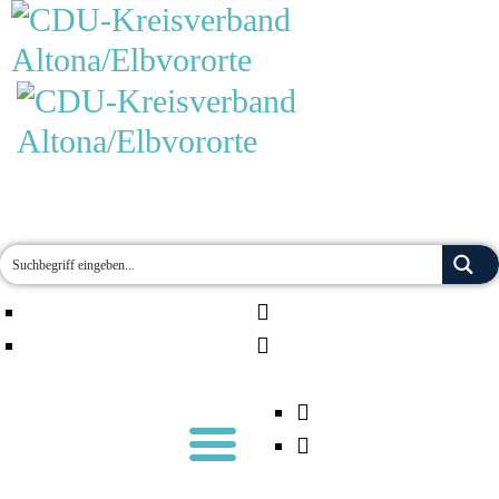
MOIN!
AKTUELLES
TERMINE
ÜBER UNS
ORTSVERBÄNDE
JETZT ENGAGIEREN!
KONTAKT