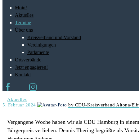
Moin!
Aktuelles
Termine
Über uns
Kreisverband und Vorstand
Vereinigungen
Parlamente
Ortsverbände
Jetzt engagieren!
Kontakt
Aktuelles
5. Februar 2024
by CDU-Kreisverband Altona/Elb
Vergangene Woche haben wir als CDU Hamburg in einem f
Bürgerpreis verliehen. Dennis Thering begrüßte als Vor
Hamburger Rathaus.