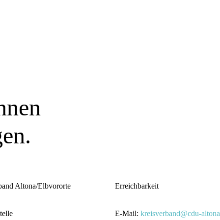
nnen
gen.
and Altona/Elbvororte
Erreichbarkeit
telle
E-Mail:
kreisverband@cdu-altona