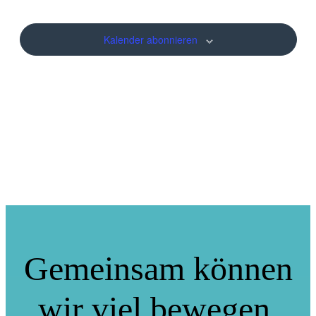
Veranstalt
Kalender abonnieren
Gemeinsam können
wir viel bewegen.