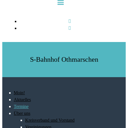
S-Bahnhof Othmarschen
Moin!
Aktuelles
Termine
Über uns
Kreisverband und Vorstand
Vereinigungen