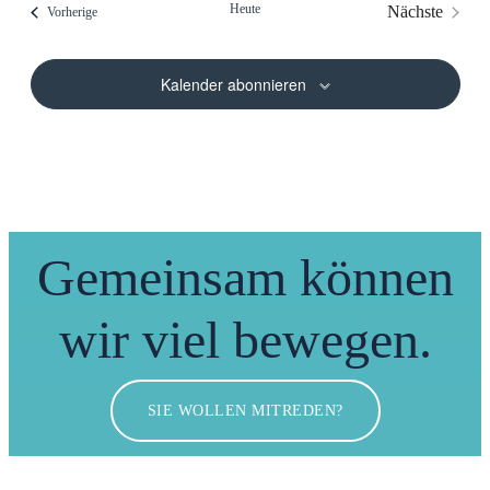
Heute
Nächste
Veranstaltungen
Vorherige
Veranstalt
Kalender abonnieren
Gemeinsam können
wir viel bewegen.
SIE WOLLEN MITREDEN?