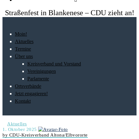
Straßenfest in Blankenese – CDU zieht an!
Moin!
Aktuelles
Termine
Über uns
Kreisverband und Vorstand
Vereinigungen
Parlamente
Ortsverbände
Jetzt engagieren!
Kontakt
Aktuelles
1. Oktober 2025
by CDU-Kreisverband Altona/Elbvororte