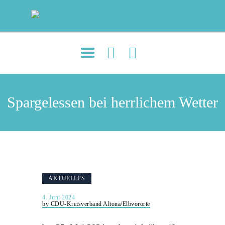
MOIN!
AKTUELLES
TERMINE
Spargelessen bei herrlichem Wetter
ÜBER UNS
ORTSVERBÄNDE
JETZT ENGAGIEREN!
KONTAKT
AKTUELLES
4. Juni 2024
by CDU-Kreisverband Altona/Elbvororte