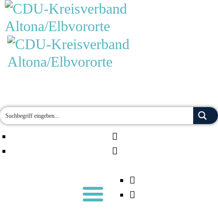
MOIN!
AKTUELLES
TERMINE
ÜBER UNS
ORTSVERBÄNDE
JETZT ENGAGIEREN!
KONTAKT