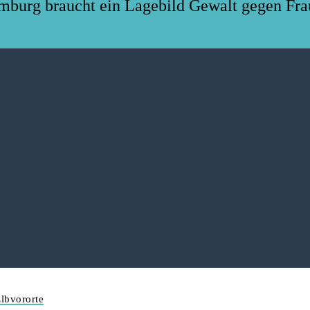
burg braucht ein Lagebild Gewalt gegen Fra
lbvororte