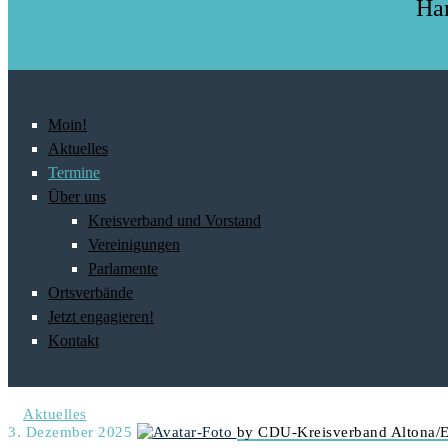
Ham
Moin!
Aktuelles
Termine
Über uns
Kreisverband und Vorstand
Vereinigungen
Parlamente
Ortsverbände
Jetzt engagieren!
Kontakt
Aktuelles
3. Dezember 2025
by CDU-Kreisverband Altona/E