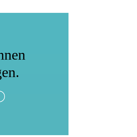
nnen
gen.