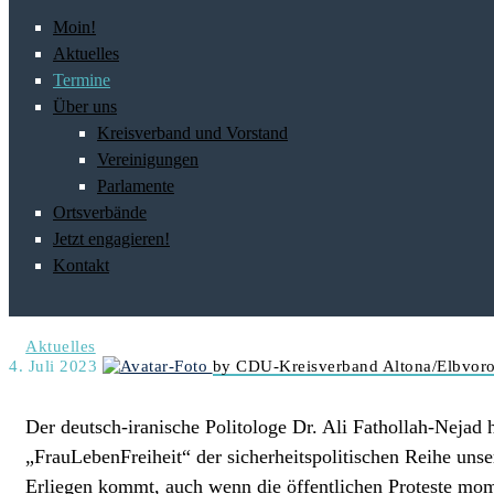
Moin!
Aktuelles
Termine
Über uns
Kreisverband und Vorstand
Vereinigungen
Parlamente
Ortsverbände
Jetzt engagieren!
Kontakt
Aktuelles
4. Juli 2023
by CDU-Kreisverband Altona/Elbvoro
Der deutsch-iranische Politologe Dr. Ali Fathollah-Nejad hä
„FrauLebenFreiheit“ der sicherheitspolitischen Reihe uns
Erliegen kommt, auch wenn die öffentlichen Proteste mom