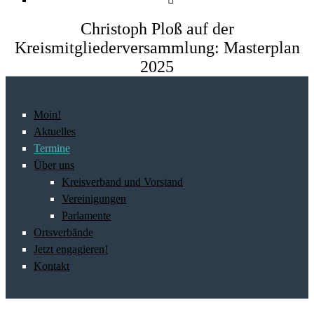
Christoph Ploß auf der
Kreismitgliederversammlung: Masterplan
2025
Moin!
Aktuelles
Termine
Über uns
Kreisverband und Vorstand
Vereinigungen
Parlamente
Ortsverbände
Jetzt engagieren!
Kontakt