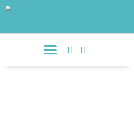
MOIN!
AKTUELLES
TERMINE
ÜBER UNS
ORTSVERBÄNDE
Blankeneser Initiative
JETZT ENGAGIEREN!
wirkt: CDU
KONTAKT
beschließt