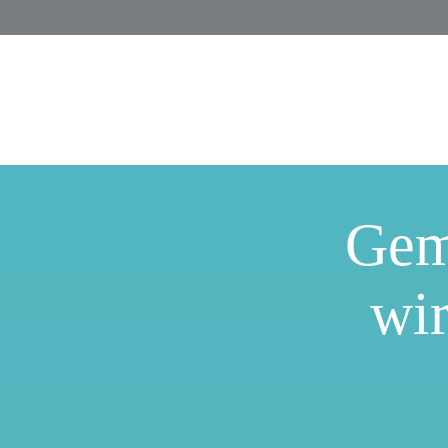
Gem
wir