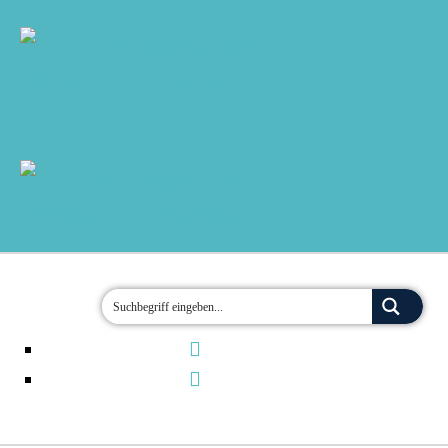
MOIN!
AKTUELLES
TERMINE
ÜBER UNS
ORTSVERBÄNDE
JETZT ENGAGIEREN!
KONTAKT