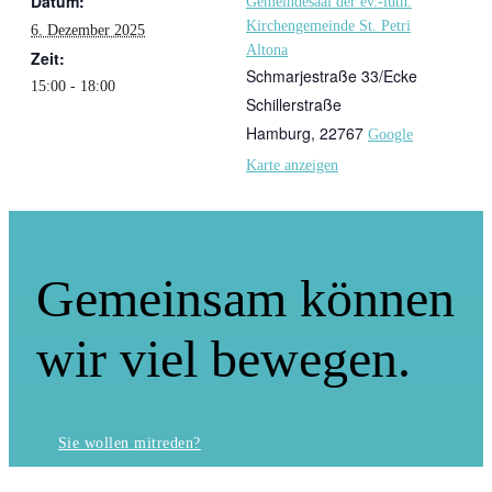
Datum:
Gemeindesaal der ev.-luth.
Kirchengemeinde St. Petri
6. Dezember 2025
Altona
Zeit:
Schmarjestraße 33/Ecke
15:00 - 18:00
Schillerstraße
Hamburg
,
22767
Google
Karte anzeigen
Gemeinsam können
wir viel bewegen.
Sie wollen mitreden?