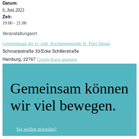
Datum:
6. Juni 2023
Zeit:
19:00 - 21:00
Veranstaltungsort
Gemeindesaal der ev.-luth. Kirchengemeinde St. Petri Altona
Schmarjestraße 33/Ecke Schillerstraße
Hamburg
,
22767
Google Karte anzeigen
Gemeinsam können
wir viel bewegen.
Sie wollen mitreden?