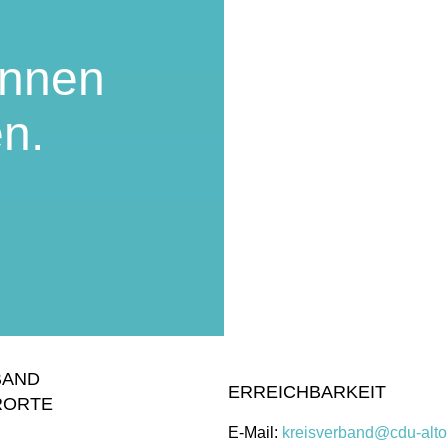
nnen
en.
BAND
ERREICHBARKEIT
RORTE
E-Mail:
kreisverband@cdu-alto