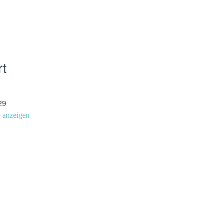
rt
29
 anzeigen