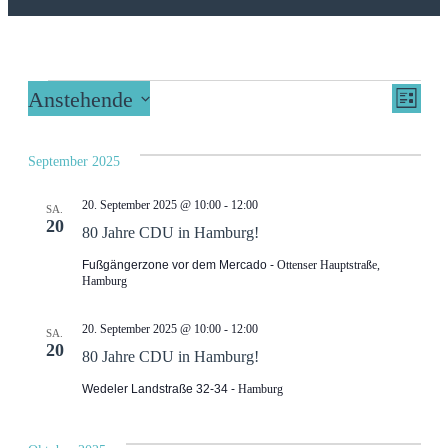
An
Ve
Anstehende
Liste
Datum
An
wählen.
Na
September 2025
Na
20. September 2025 @ 10:00
-
12:00
SA.
20
80 Jahre CDU in Hamburg!
Fußgängerzone vor dem Mercado
Ottenser Hauptstraße,
Hamburg
20. September 2025 @ 10:00
-
12:00
SA.
20
80 Jahre CDU in Hamburg!
Wedeler Landstraße 32-34
Hamburg