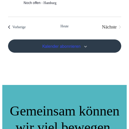
Noch offen
Hamburg
Heute
Nächste
Veranstaltungen
Vorherige
Veranstalt
Kalender abonnieren
Gemeinsam können
wir viel bewegen.